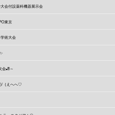
口薬学大会付設薬科機器展示会
XPO東京
師会学術大会
✨
次会🎳～
▽')/｛えへへ♡