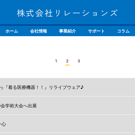
株式会社リレーションズ
ホーム
会社情報
事業紹介
サポート
コラム
１
２
３
･ω･)っ『着る医療機器！！』リライブウェア♪
薬剤師会学術大会へ出展
一心