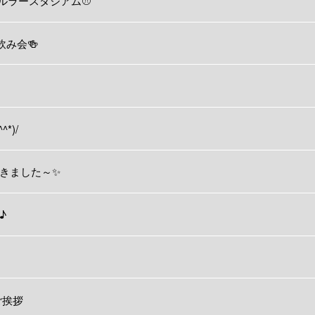
nセルラースタジアム⚾
飲み会🍻
^*)/
が咲きました～✨
♪
ご挨拶